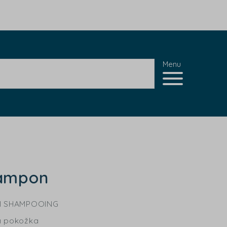
Menu
ampon
M SHAMPOOING
á pokožka