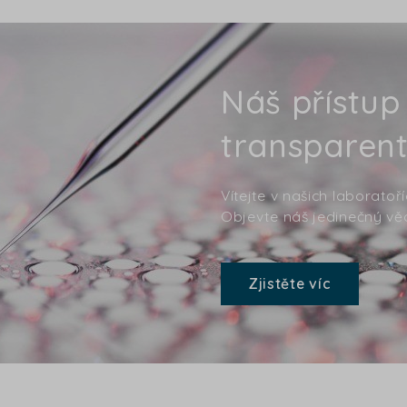
Náš přístup
transparent
Vítejte v našich laboratoř
Objevte náš jedinečný věd
Zjistěte víc