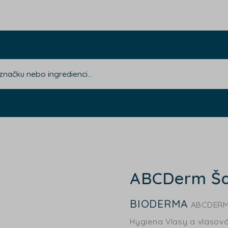
ABCDerm Š
BIODERMA
ABCDER
Hygiena Vlasy a vlasov