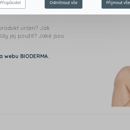
Přizpůsobit
Odmítnout vše
Přijmout vš
 produkt určen? Jak
y jej použít? Jaké jsou
na webu BIODERMA.