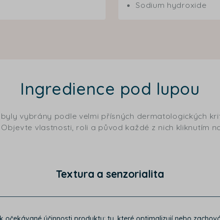
Sodium hydroxide
Ingredience pod lupou
 byly vybrány podle velmi přísných dermatologických krit
Objevte vlastnosti, roli a původ každé z nich kliknutím na
Textura a senzorialita
í k očekávané účinnosti produktu: ty, které optimalizují nebo zach