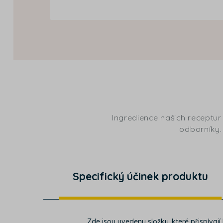
Ingredience našich receptur
odborníky. 
Specifický účinek produktu
Zde jsou uvedeny složky, které přispívaj