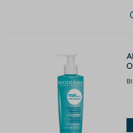
A
O
B