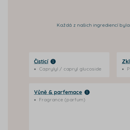
Každá z našich ingrediencí byl
Čisticí
Zkl
Caprylyl / capryl glucoside
P
Vůně & parfemace
Fragrance (parfum)