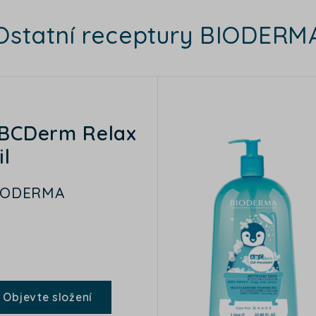
Ostatní receptury BIODERM
BCDerm Relax
il
IODERMA
Objevte složení