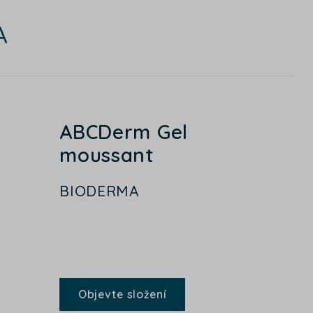
A
ABCDerm Gel
moussant
BIODERMA
Objevte složení