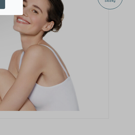
Složky
e