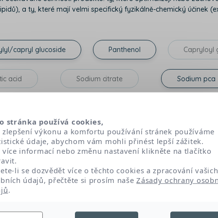
pidů), a ty, které mají velmi specifický fyzikálně-chemický účinek (exfo
lyl/capryl glucoside
Panthenol
Capryloyl 
tic acid
Sodium citrate
Sodium pca
ol
Fragra
o stránka používá cookies,
 zlepšení výkonu a komfortu používání stránek používáme
tistické údaje, abychom vám mohli přinést lepší zážitek.
ším složení tohoto produktu. Vzhledem k tomu, že mezi jeho výrobou a distr
 více informací nebo změnu nastavení klikněte na tlačítko
doporučujeme vám zkontrolovat i seznam složek na obalu.
avit.
ete-li se dozvědět více o těchto cookies a zpracování vašic
bních údajů, přečtěte si prosím naše
Zásady ochrany osobn
jů
.