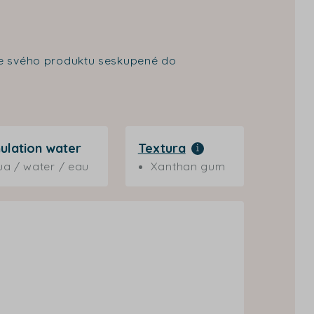
nce svého produktu seskupené do
ulation water
Textura
a / water / eau
Xanthan gum