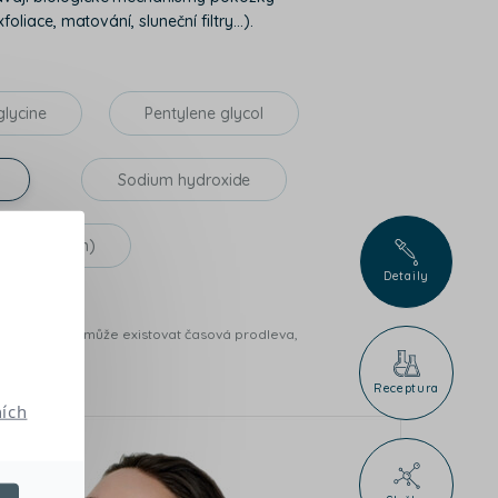
liace, matování, sluneční filtry...).
glycine
Pentylene glycol
Sodium hydroxide
nce (parfum)
Detaily
ibucí na trhu může existovat časová prodleva,
h
Receptura
ích