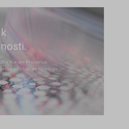
 k
nosti.
ích v Aix-en-Provence.
ecký přístup: ekobiologii.