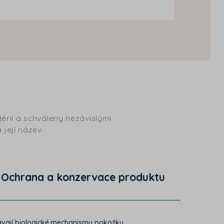
érií a schváleny nezávislými
 její název.
Ochrana a konzervace produktu
ovávají biologické mechanismy pokožky