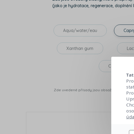
(jako je hydratace, regenerace, doplnění li
Aqua/water/eau
Capry
Xanthan gum
Lac
Caprylyl glyc
Tat
Pro
sta
Zde uvedené přísady jsou obsaženy v nejnověj
Pro
Upr
Chc
oso
úda